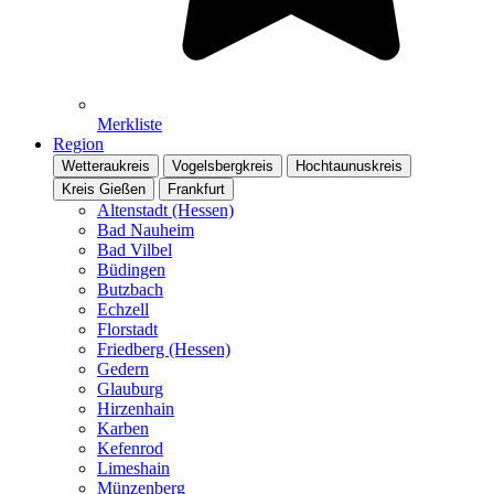
Merkliste
Region
Wetteraukreis
Vogelsbergkreis
Hochtaunuskreis
Kreis Gießen
Frankfurt
Altenstadt (Hessen)
Bad Nauheim
Bad Vilbel
Büdingen
Butzbach
Echzell
Florstadt
Friedberg (Hessen)
Gedern
Glauburg
Hirzenhain
Karben
Kefenrod
Limeshain
Münzenberg