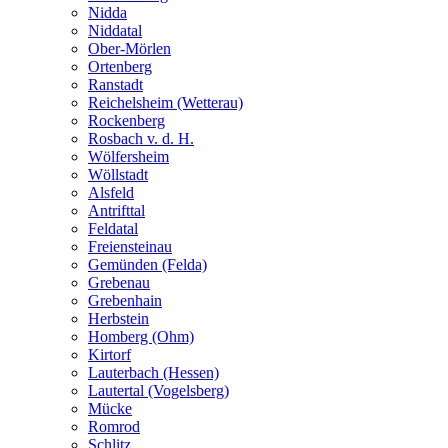
Nidda
Niddatal
Ober-Mörlen
Ortenberg
Ranstadt
Reichelsheim (Wetterau)
Rockenberg
Rosbach v. d. H.
Wölfersheim
Wöllstadt
Alsfeld
Antrifttal
Feldatal
Freiensteinau
Gemünden (Felda)
Grebenau
Grebenhain
Herbstein
Homberg (Ohm)
Kirtorf
Lauterbach (Hessen)
Lautertal (Vogelsberg)
Mücke
Romrod
Schlitz