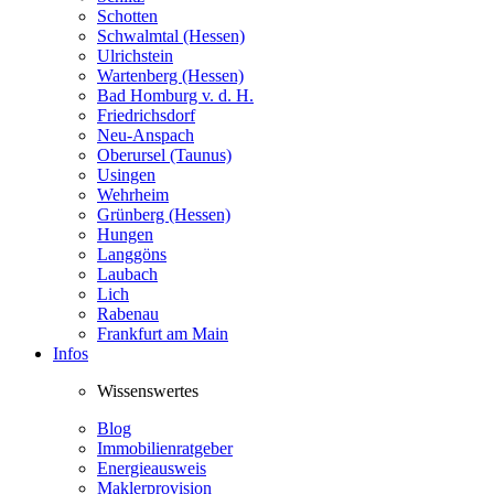
Schotten
Schwalmtal (Hessen)
Ulrichstein
Wartenberg (Hessen)
Bad Homburg v. d. H.
Friedrichsdorf
Neu-Anspach
Oberursel (Taunus)
Usingen
Wehrheim
Grünberg (Hessen)
Hungen
Langgöns
Laubach
Lich
Rabenau
Frankfurt am Main
Infos
Wissenswertes
Blog
Immobilienratgeber
Energieausweis
Maklerprovision