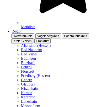
Merkliste
Region
Wetteraukreis
Vogelsbergkreis
Hochtaunuskreis
Kreis Gießen
Frankfurt
Altenstadt (Hessen)
Bad Nauheim
Bad Vilbel
Büdingen
Butzbach
Echzell
Florstadt
Friedberg (Hessen)
Gedern
Glauburg
Hirzenhain
Karben
Kefenrod
Limeshain
Münzenberg