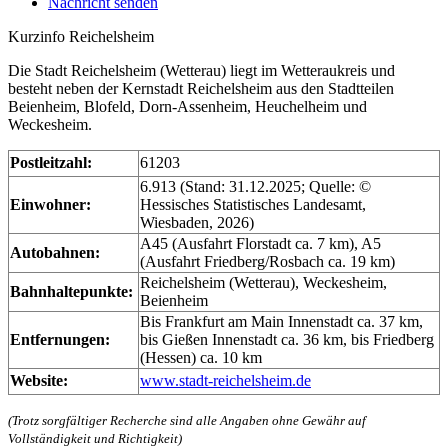
Nachricht senden
Kurzinfo Reichelsheim
Die Stadt Reichelsheim (Wetterau) liegt im Wetteraukreis und
besteht neben der Kernstadt Reichelsheim aus den Stadtteilen
Beienheim, Blofeld, Dorn-Assenheim, Heuchelheim und
Weckesheim.
Postleitzahl:
61203
6.913 (Stand: 31.12.2025; Quelle: ©
Einwohner:
Hessisches Statistisches Landesamt,
Wiesbaden, 2026)
A45 (Ausfahrt Florstadt ca. 7 km), A5
Autobahnen:
(Ausfahrt Friedberg/Rosbach ca. 19 km)
Reichelsheim (Wetterau), Weckesheim,
Bahnhaltepunkte:
Beienheim
Bis Frankfurt am Main Innenstadt ca. 37 km,
Entfernungen:
bis Gießen Innenstadt ca. 36 km, bis Friedberg
(Hessen) ca. 10 km
Website:
www.stadt-reichelsheim.de
(Trotz sorgfältiger Recherche sind alle Angaben ohne Gewähr auf
Vollständigkeit und Richtigkeit)