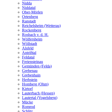
Nidda
Niddatal
Ober-Mörlen
Ortenberg
Ranstadt
Reichelsheim (Wetterau)
Rockenberg
Rosbach v. d. H.
Wölfersheim
Wöllstadt
Alsfeld
Antrifttal
Feldatal
Freiensteinau
Gemünden (Felda)
Grebenau
Grebenhain
Herbstein
Homberg (Ohm)
Kirtorf
Lauterbach (Hessen)
Lautertal (Vogelsberg)
Mücke
Romrod
Schlitz