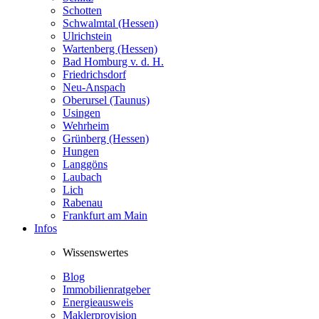
Schotten
Schwalmtal (Hessen)
Ulrichstein
Wartenberg (Hessen)
Bad Homburg v. d. H.
Friedrichsdorf
Neu-Anspach
Oberursel (Taunus)
Usingen
Wehrheim
Grünberg (Hessen)
Hungen
Langgöns
Laubach
Lich
Rabenau
Frankfurt am Main
Infos
Wissenswertes
Blog
Immobilienratgeber
Energieausweis
Maklerprovision