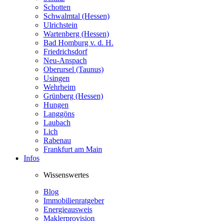
Schotten
Schwalmtal (Hessen)
Ulrichstein
Wartenberg (Hessen)
Bad Homburg v. d. H.
Friedrichsdorf
Neu-Anspach
Oberursel (Taunus)
Usingen
Wehrheim
Grünberg (Hessen)
Hungen
Langgöns
Laubach
Lich
Rabenau
Frankfurt am Main
Infos
Wissenswertes
Blog
Immobilienratgeber
Energieausweis
Maklerprovision