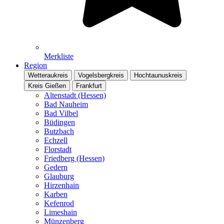
Merkliste
Region
Wetteraukreis
Vogelsbergkreis
Hochtaunuskreis
Kreis Gießen
Frankfurt
Altenstadt (Hessen)
Bad Nauheim
Bad Vilbel
Büdingen
Butzbach
Echzell
Florstadt
Friedberg (Hessen)
Gedern
Glauburg
Hirzenhain
Karben
Kefenrod
Limeshain
Münzenberg