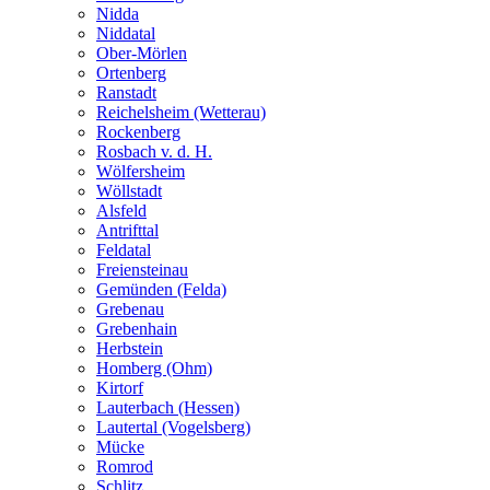
Nidda
Niddatal
Ober-Mörlen
Ortenberg
Ranstadt
Reichelsheim (Wetterau)
Rockenberg
Rosbach v. d. H.
Wölfersheim
Wöllstadt
Alsfeld
Antrifttal
Feldatal
Freiensteinau
Gemünden (Felda)
Grebenau
Grebenhain
Herbstein
Homberg (Ohm)
Kirtorf
Lauterbach (Hessen)
Lautertal (Vogelsberg)
Mücke
Romrod
Schlitz